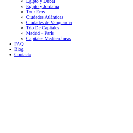
Egipto y Dubái
Egipto y Jordania
Tour Eros
Ciudades Atlánticas
Ciudades de Vanguardia
Trío De Capitales
Madrid – París
Capitales Mediterráneas
FAQ
Blog
Contacto