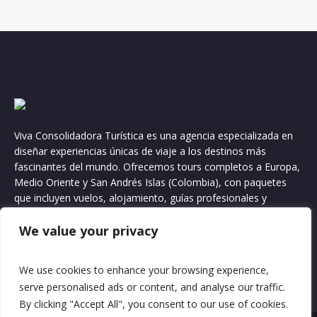
Viva Consolidadora Turística es una agencia especializada en
diseñar experiencias únicas de viaje a los destinos más
fascinantes del mundo. Ofrecemos tours completos a Europa,
Medio Oriente y San Andrés Islas (Colombia), con paquetes
que incluyen vuelos, alojamiento, guías profesionales y
actividades inolvidables. Nuestro compromiso es brindarte
We value your privacy
comodidad, seguridad y recuerdos que durarán toda la vida.
We use cookies to enhance your browsing experience,
serve personalised ads or content, and analyse our traffic.
By clicking "Accept All", you consent to our use of cookies.