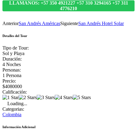
LLAMANOS: +57 350 4921227 +57 310 3294165 +57 311
4776210
Anterior
San Andrés Américas
Siguiente
San Andrés Hotel Solar
Detalles del Tour
Tipo de Tour:
Sol y Playa
Duración:
4 Noches
Personas:
1 Persona
Precio:
$4080000
Calificación:
Loading...
Categorias:
Colombia
Información Adicional