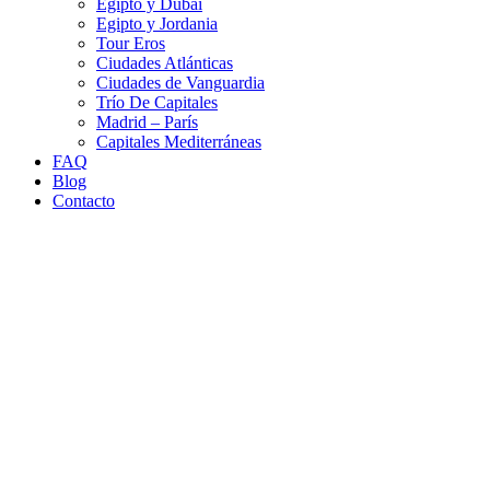
Egipto y Dubái
Egipto y Jordania
Tour Eros
Ciudades Atlánticas
Ciudades de Vanguardia
Trío De Capitales
Madrid – París
Capitales Mediterráneas
FAQ
Blog
Contacto